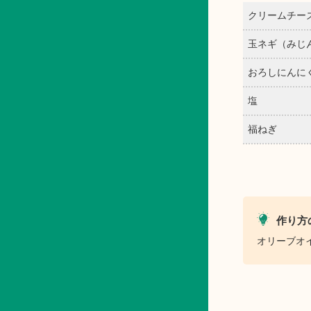
クリームチー
玉ネギ（みじ
おろしにんに
塩
福ねぎ
作り方
オリーブオ