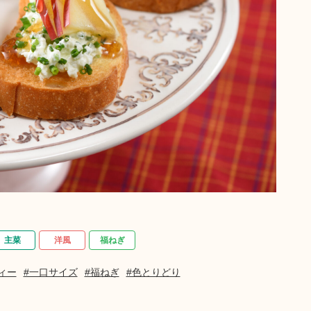
主菜
洋風
福ねぎ
ィー
#一口サイズ
#福ねぎ
#色とりどり