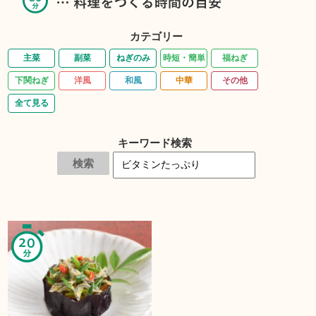
カテゴリー
主菜
副菜
ねぎのみ
時短・簡単
福ねぎ
下関ねぎ
洋風
和風
中華
その他
全て見る
キーワード検索
検索